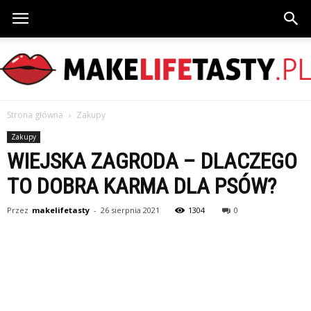
Strona główna
Zakupy
MakeLifeTasty.pl
Zakupy
WIEJSKA ZAGRODA – DLACZEGO
TO DOBRA KARMA DLA PSÓW?
Przez
makelifetasty
-
26 sierpnia 2021
1304
0