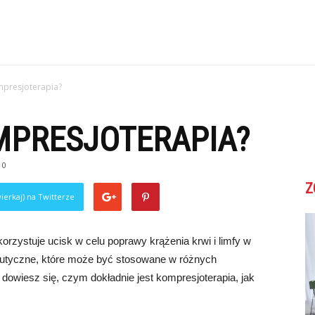
mpresjoterapia?
MPRESJOTERAPIA?
0
Z
ierkaj) na Twitterze
orzystuje ucisk w celu poprawy krążenia krwi i limfy w
peutyczne, które może być stosowane w różnych
 dowiesz się, czym dokładnie jest kompresjoterapia, jak