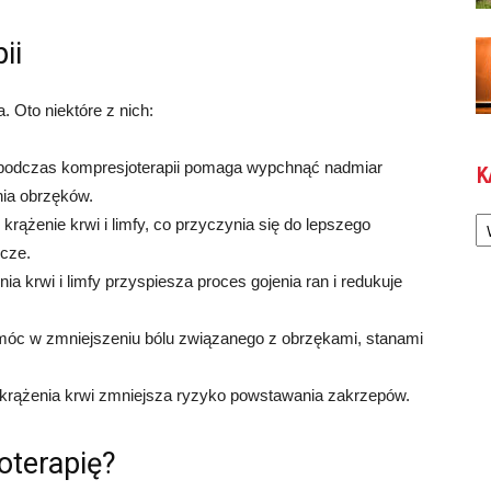
ii
. Oto niektóre z nich:
 podczas kompresjoterapii pomaga wypchnąć nadmiar
K
nia obrzęków.
Ka
rążenie krwi i limfy, co przyczynia się do lepszego
wcze.
a krwi i limfy przyspiesza proces gojenia ran i redukuje
móc w zmniejszeniu bólu związanego z obrzękami, stanami
 krążenia krwi zmniejsza ryzyko powstawania zakrzepów.
oterapię?