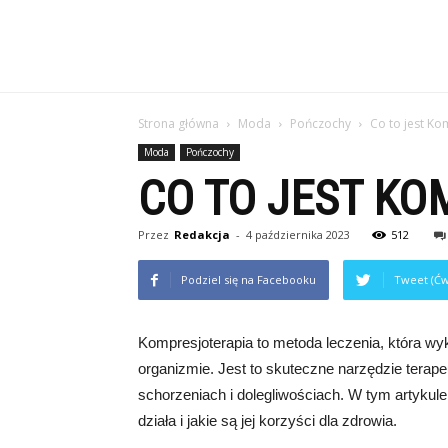
Strona główna
Moda
Pończochy
Co to jest Ko
Moda
Pończochy
CO TO JEST KO
Przez
Redakcja
-
4 października 2023
512
Podziel się na Facebooku
Tweet (Ćw
Kompresjoterapia to metoda leczenia, która wyk
organizmie. Jest to skuteczne narzędzie tera
schorzeniach i dolegliwościach. W tym artykule
działa i jakie są jej korzyści dla zdrowia.