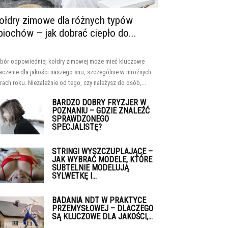
ołdry zimowe dla różnych typów
piochów – jak dobrać ciepło do...
bór odpowiedniej kołdry zimowej może mieć kluczowe
aczenie dla jakości naszego snu, szczególnie w mroźnych
rach roku. Niezależnie od tego, czy należysz do osób,...
BARDZO DOBRY FRYZJER W
POZNANIU – GDZIE ZNALEŹĆ
SPRAWDZONEGO
SPECJALISTĘ?
STRINGI WYSZCZUPLAJĄCE –
JAK WYBRAĆ MODELE, KTÓRE
SUBTELNIE MODELUJĄ
SYLWETKĘ I...
BADANIA NDT W PRAKTYCE
PRZEMYSŁOWEJ – DLACZEGO
SĄ KLUCZOWE DLA JAKOŚCI,...