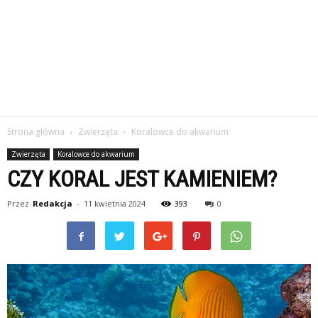
Strona główna
Zwierzęta
Koralowce do akwarium
Zwierzęta
Koralowce do akwarium
CZY KORAL JEST KAMIENIEM?
Przez
Redakcja
-
11 kwietnia 2024
393
0