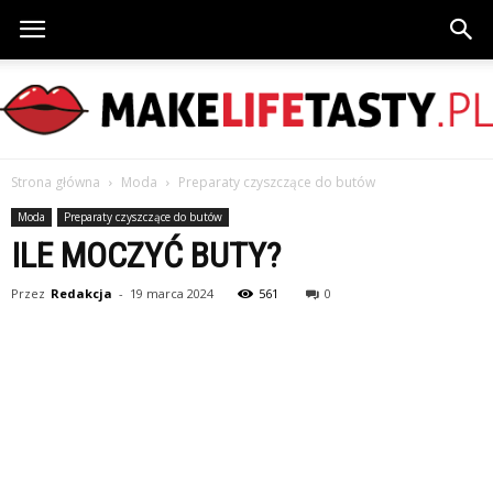
Strona główna
Moda
Preparaty czyszczące do butów
MakeLifeTasty.pl
Moda
Preparaty czyszczące do butów
ILE MOCZYĆ BUTY?
Przez
Redakcja
-
19 marca 2024
561
0