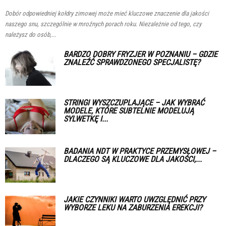
Dobór odpowiedniej kołdry zimowej może mieć kluczowe znaczenie dla jakości
naszego snu, szczególnie w mroźnych porach roku. Niezależnie od tego, czy
należysz do osób,...
BARDZO DOBRY FRYZJER W POZNANIU – GDZIE
ZNALEŹĆ SPRAWDZONEGO SPECJALISTĘ?
STRINGI WYSZCZUPLAJĄCE – JAK WYBRAĆ
MODELE, KTÓRE SUBTELNIE MODELUJĄ
SYLWETKĘ I...
BADANIA NDT W PRAKTYCE PRZEMYSŁOWEJ –
DLACZEGO SĄ KLUCZOWE DLA JAKOŚCI,...
JAKIE CZYNNIKI WARTO UWZGLĘDNIĆ PRZY
WYBORZE LEKU NA ZABURZENIA EREKCJI?