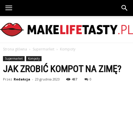
Strona główna
Supermarket
Kompoty
MakeLifeTasty.pl
Supermarket
Kompoty
JAK ZROBIĆ KOMPOT NA ZIMĘ?
Przez
Redakcja
-
23 grudnia 2023
487
0