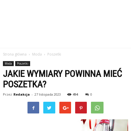
Strona główna
Moda
Poszetki
Moda
Poszetki
JAKIE WYMIARY POWINNA MIEĆ
POSZETKA?
Przez
Redakcja
-
27 listopada 2023
494
0