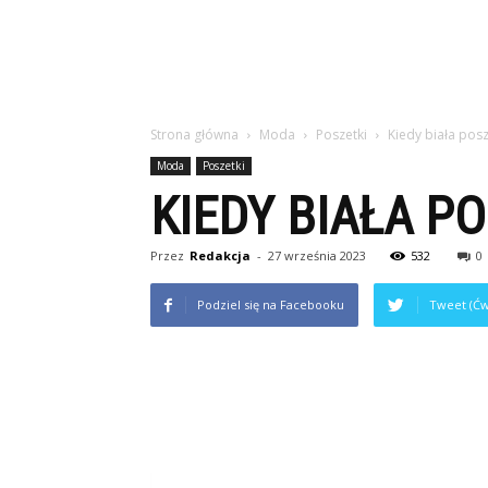
Strona główna
Moda
Poszetki
Kiedy biała pos
Moda
Poszetki
KIEDY BIAŁA P
Przez
Redakcja
-
27 września 2023
532
0
Podziel się na Facebooku
Tweet (Ćw