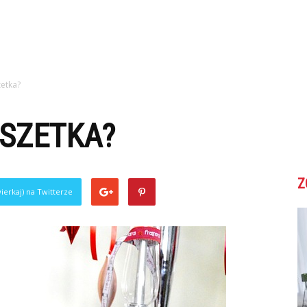
zetka?
OSZETKA?
Z
ierkaj) na Twitterze