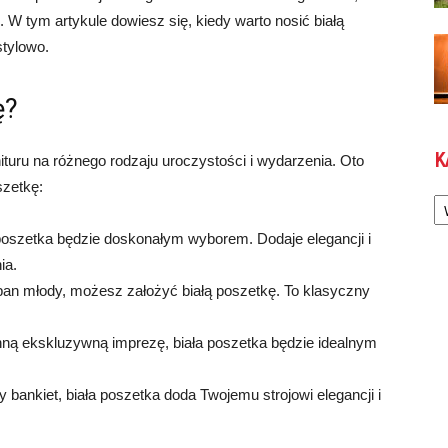
. W tym artykule dowiesz się, kiedy warto nosić białą
stylowo.
ę?
K
ituru na różnego rodzaju uroczystości i wydarzenia. Oto
szetkę:
Ka
a poszetka będzie doskonałym wyborem. Dodaje elegancji i
ia.
pan młody, możesz założyć białą poszetkę. To klasyczny
inną ekskluzywną imprezę, biała poszetka będzie idealnym
ny bankiet, biała poszetka doda Twojemu strojowi elegancji i