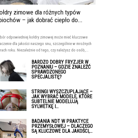
ołdry zimowe dla różnych typów
piochów – jak dobrać ciepło do...
bór odpowiedniej kołdry zimowej może mieć kluczowe
aczenie dla jakości naszego snu, szczególnie w mroźnych
rach roku. Niezależnie od tego, czy należysz do osób,...
BARDZO DOBRY FRYZJER W
POZNANIU – GDZIE ZNALEŹĆ
SPRAWDZONEGO
SPECJALISTĘ?
STRINGI WYSZCZUPLAJĄCE –
JAK WYBRAĆ MODELE, KTÓRE
SUBTELNIE MODELUJĄ
SYLWETKĘ I...
BADANIA NDT W PRAKTYCE
PRZEMYSŁOWEJ – DLACZEGO
SĄ KLUCZOWE DLA JAKOŚCI,...