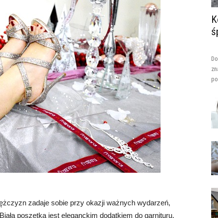
K
ś
Do
zn
po
 mężczyzn zadaje sobie przy okazji ważnych wydarzeń,
 Biała poszetka jest eleganckim dodatkiem do garnituru,