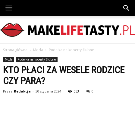
Strona główna
Moda
Pudełka na koperty ślubne
MakeLifeTasty.pl
Moda
Pudełka na koperty ślubne
KTO PŁACI ZA WESELE RODZICE
CZY PARA?
Przez
Redakcja
-
30 stycznia 2024
553
0