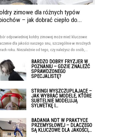
ołdry zimowe dla różnych typów
piochów – jak dobrać ciepło do...
bór odpowiedniej kołdry zimowej może mieć kluczowe
aczenie dla jakości naszego snu, szczególnie w mroźnych
rach roku. Niezależnie od tego, czy należysz do osób,...
BARDZO DOBRY FRYZJER W
POZNANIU – GDZIE ZNALEŹĆ
SPRAWDZONEGO
SPECJALISTĘ?
STRINGI WYSZCZUPLAJĄCE –
JAK WYBRAĆ MODELE, KTÓRE
SUBTELNIE MODELUJĄ
SYLWETKĘ I...
BADANIA NDT W PRAKTYCE
PRZEMYSŁOWEJ – DLACZEGO
SĄ KLUCZOWE DLA JAKOŚCI,...