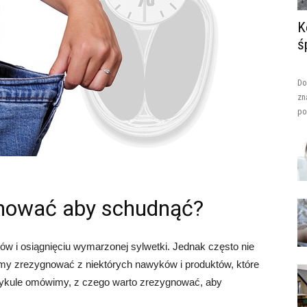
K
ś
Do
zn
po
gnować aby schudnąć?
ów i osiągnięciu wymarzonej sylwetki. Jednak często nie
my zrezygnować z niektórych nawyków i produktów, które
artykule omówimy, z czego warto zrezygnować, aby