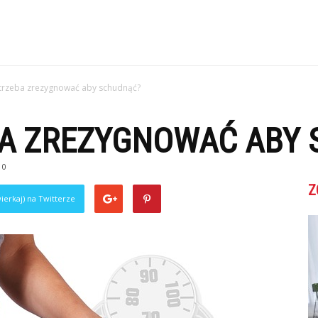
trzeba zrezygnować aby schudnąć?
BA ZREZYGNOWAĆ ABY
0
Z
ierkaj) na Twitterze