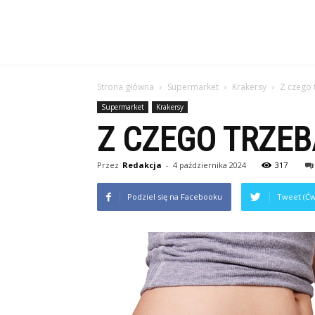
Strona główna
Supermarket
Krakersy
Z czego 
Supermarket
Krakersy
Z CZEGO TRZE
Przez
Redakcja
-
4 października 2024
317
Podziel się na Facebooku
Tweet (Ćw