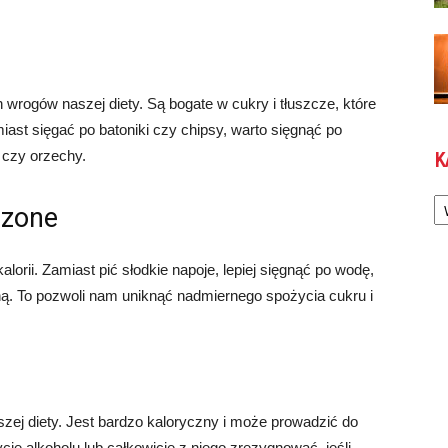
wrogów naszej diety. Są bogate w cukry i tłuszcze, które
iast sięgać po batoniki czy chipsy, warto sięgnąć po
 czy orzechy.
K
Ka
dzone
orii. Zamiast pić słodkie napoje, lepiej sięgnąć po wodę,
ną. To pozwoli nam uniknąć nadmiernego spożycia cukru i
zej diety. Jest bardzo kaloryczny i może prowadzić do
ie alkoholu lub całkowicie z niego zrezygnować, jeśli