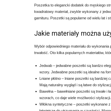
Poszetka to elegancki dodatek do męskiego stroj
kwadratowy materiał, zwykle wykonany z jedwab
garnituru. Poszetki są popularne od wielu lat 
Jakie materiały można uż
Wybór odpowiedniego materiału do wykonania po
trwałość. Oto kilka popularnych materiałów, k
Jedwab – jedwabne poszetki są bardzo elega
wzory. Jedwabne poszetki są idealne na for
Lniane płótno – lniane poszetki są bardziej 
Mają naturalny wygląd i są łatwe do stylizacji
Bawełna – bawełniane poszetki są trwałe i ł
wzorach, co daje wiele możliwości stylizacji.
Włókna syntetyczne – poszetki wykonane z wł
łatwiejsze do utrzymania w czystości. Mogą 