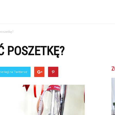
poszetkę?
Ć POSZETKĘ?
Z
ierkaj) na Twitterze