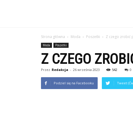
Strona główna
Moda
Poszetki
Z czego zrobić 
Moda
Poszetki
Z CZEGO ZROBI
Przez
Redakcja
-
26 września 2023
542
0
Podziel się na Facebooku
Tweet (Ćw