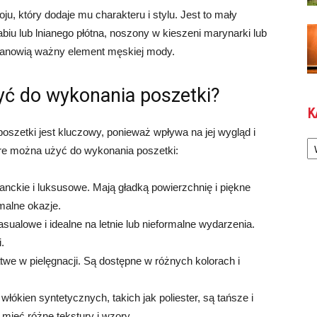
u, który dodaje mu charakteru i stylu. Jest to mały
iu lub lnianego płótna, noszony w kieszeni marynarki lub
i stanowią ważny element męskiej mody.
yć do wykonania poszetki?
K
szetki jest kluczowy, ponieważ wpływa na jej wygląd i
Ka
tóre można użyć do wykonania poszetki:
nckie i luksusowe. Mają gładką powierzchnię i piękne
malne okazje.
casualowe i idealne na letnie lub nieformalne wydarzenia.
.
atwe w pielęgnacji. Są dostępne w różnych kolorach i
ókien syntetycznych, takich jak poliester, są tańsze i
mieć różne tekstury i wzory.