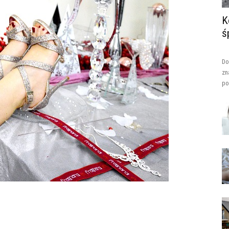
K
ś
Do
zn
po