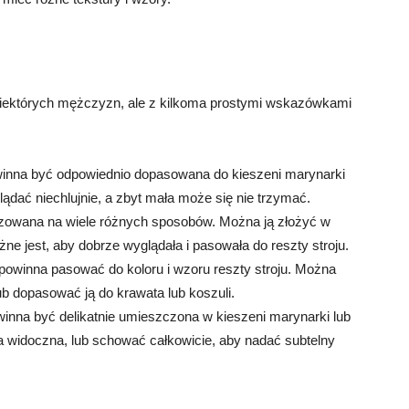
niektórych mężczyzn, ale z kilkoma prostymi wskazówkami
winna być odpowiednio dopasowana do kieszeni marynarki
ądać niechlujnie, a zbyt mała może się nie trzymać.
lizowana na wiele różnych sposobów. Można ją złożyć w
ażne jest, aby dobrze wyglądała i pasowała do reszty stroju.
 powinna pasować do koloru i wzoru reszty stroju. Można
b dopasować ją do krawata lub koszuli.
inna być delikatnie umieszczona w kieszeni marynarki lub
ła widoczna, lub schować całkowicie, aby nadać subtelny