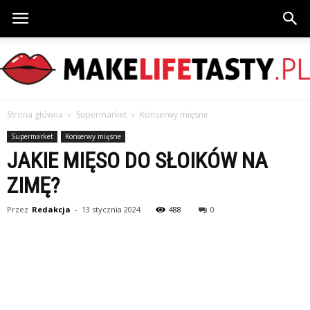
Strona główna
Supermarket
Konserwy mięsne
MakeLifeTasty.pl
Supermarket
Konserwy mięsne
JAKIE MIĘSO DO SŁOIKÓW NA
ZIMĘ?
Przez
Redakcja
-
13 stycznia 2024
488
0