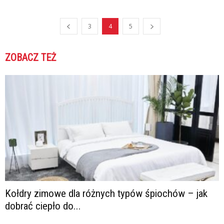
3
4
5
ZOBACZ TEŻ
Kołdry zimowe dla różnych typów śpiochów – jak
dobrać ciepło do...