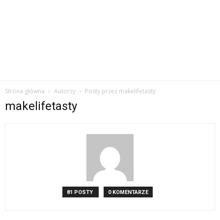
Strona główna
Autorzy
Posty przez makelifetasty
makelifetasty
81 POSTY
0 KOMENTARZE