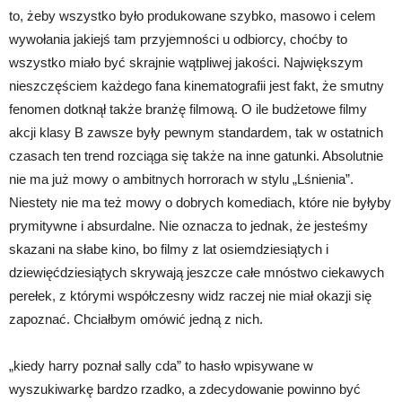
to, żeby wszystko było produkowane szybko, masowo i celem
wywołania jakiejś tam przyjemności u odbiorcy, choćby to
wszystko miało być skrajnie wątpliwej jakości. Największym
nieszczęściem każdego fana kinematografii jest fakt, że smutny
fenomen dotknął także branżę filmową. O ile budżetowe filmy
akcji klasy B zawsze były pewnym standardem, tak w ostatnich
czasach ten trend rozciąga się także na inne gatunki. Absolutnie
nie ma już mowy o ambitnych horrorach w stylu „Lśnienia”.
Niestety nie ma też mowy o dobrych komediach, które nie byłyby
prymitywne i absurdalne. Nie oznacza to jednak, że jesteśmy
skazani na słabe kino, bo filmy z lat osiemdziesiątych i
dziewięćdziesiątych skrywają jeszcze całe mnóstwo ciekawych
perełek, z którymi współczesny widz raczej nie miał okazji się
zapoznać. Chciałbym omówić jedną z nich.
„kiedy harry poznał sally cda” to hasło wpisywane w
wyszukiwarkę bardzo rzadko, a zdecydowanie powinno być