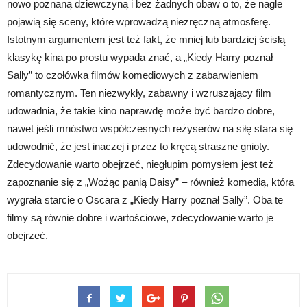
nowo poznaną dziewczyną i bez żadnych obaw o to, że nagle
pojawią się sceny, które wprowadzą niezręczną atmosferę.
Istotnym argumentem jest też fakt, że mniej lub bardziej ścisłą
klasykę kina po prostu wypada znać, a „Kiedy Harry poznał
Sally” to czołówka filmów komediowych z zabarwieniem
romantycznym. Ten niezwykły, zabawny i wzruszający film
udowadnia, że takie kino naprawdę może być bardzo dobre,
nawet jeśli mnóstwo współczesnych reżyserów na siłę stara się
udowodnić, że jest inaczej i przez to kręcą straszne gnioty.
Zdecydowanie warto obejrzeć, niegłupim pomysłem jest też
zapoznanie się z „Wożąc panią Daisy” – również komedią, która
wygrała starcie o Oscara z „Kiedy Harry poznał Sally”. Oba te
filmy są równie dobre i wartościowe, zdecydowanie warto je
obejrzeć.