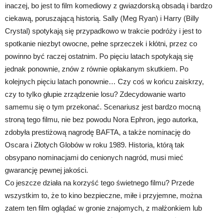
inaczej, bo jest to film komediowy z gwiazdorską obsadą i bardzo
ciekawą, poruszającą historią. Sally (Meg Ryan) i Harry (Billy
Crystal) spotykają się przypadkowo w trakcie podróży i jest to
spotkanie niezbyt owocne, pełne sprzeczek i kłótni, przez co
powinno być raczej ostatnim. Po pięciu latach spotykają się
jednak ponownie, znów z równie opłakanym skutkiem. Po
kolejnych pięciu latach ponownie… Czy coś w końcu zaiskrzy,
czy to tylko głupie zrządzenie losu? Zdecydowanie warto
samemu się o tym przekonać. Scenariusz jest bardzo mocną
stroną tego filmu, nie bez powodu Nora Ephron, jego autorka,
zdobyła prestiżową nagrodę BAFTA, a także nominację do
Oscara i Złotych Globów w roku 1989. Historia, którą tak
obsypano nominacjami do cenionych nagród, musi mieć
gwarancję pewnej jakości.
Co jeszcze działa na korzyść tego świetnego filmu? Przede
wszystkim to, że to kino bezpieczne, miłe i przyjemne, można
zatem ten film oglądać w gronie znajomych, z małżonkiem lub