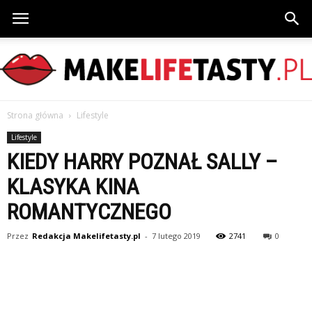
Strona główna
Lifestyle
MakeLifeTasty.pl
Lifestyle
KIEDY HARRY POZNAŁ SALLY –
KLASYKA KINA
ROMANTYCZNEGO
Przez
Redakcja Makelifetasty.pl
-
7 lutego 2019
2741
0